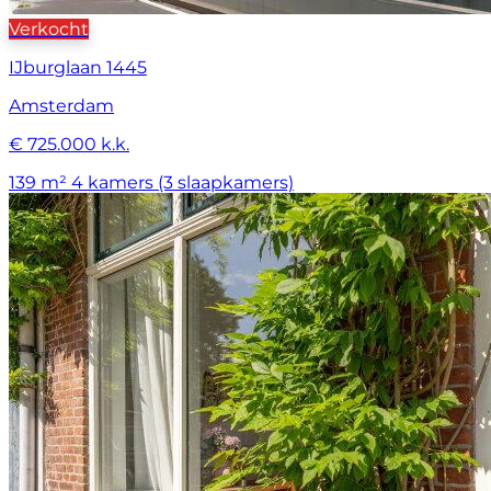
Verkocht
IJburglaan 1445
Amsterdam
€ 725.000 k.k.
139 m²
4 kamers (3 slaapkamers)