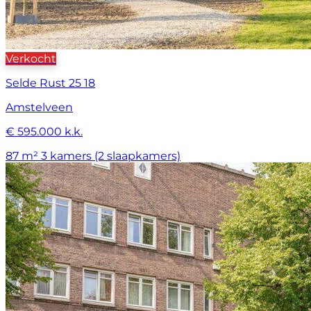
Verkocht
Selde Rust 25 18
Amstelveen
€ 595.000 k.k.
87 m²
3 kamers (2 slaapkamers)