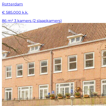
Rotterdam
€ 585.000 k.k.
86 m²
3 kamers (2 slaapkamers)