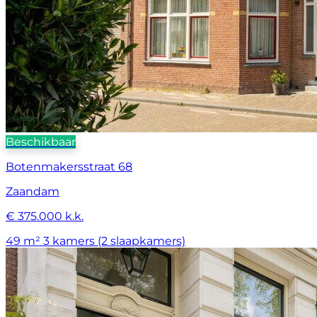
Beschikbaar
Botenmakersstraat 68
Zaandam
€ 375.000 k.k.
49 m²
3 kamers (2 slaapkamers)