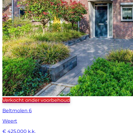
Verkocht onder voorbehoud
Beltmolen 6
Weert
€ 425.000 k.k.