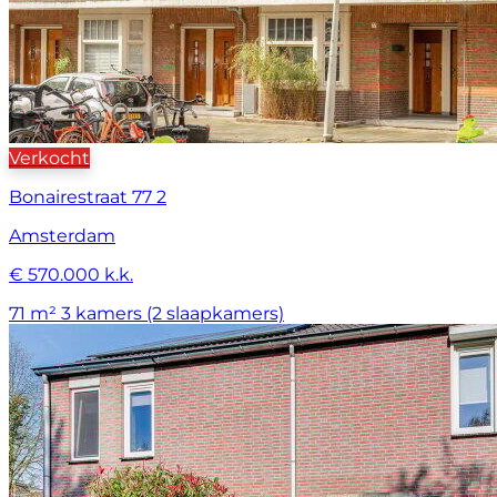
Verkocht
Bonairestraat 77 2
Amsterdam
€ 570.000 k.k.
71 m²
3 kamers (2 slaapkamers)