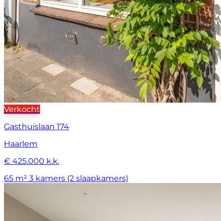
Verkocht
Gasthuislaan 174
Haarlem
€ 425.000 k.k.
65 m²
3 kamers (2 slaapkamers)