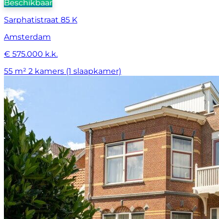
Beschikbaar
Sarphatistraat 85 K
Amsterdam
€ 575.000 k.k.
55 m²
2 kamers (1 slaapkamer)